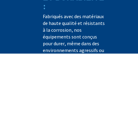
:
Fabriqués avec des matériaux
de haute qualité et résistants
à la corrosion, nos
équipements sont conçus
pour durer, même dans des
environnements agressifs ou
soumis à des nettoyages
intensifs.
ADAPTABILITÉ
AUX EXIGENCES
D’HYGIÈNE :
Pensées pour faciliter les
nettoyages fréquents, nos
solutions comportent des
surfaces lisses et faciles à
entretenir, répondant aux