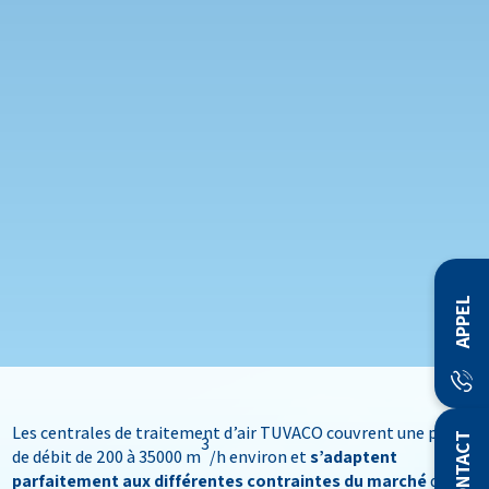
APPEL
Les centrales de traitement d’air TUVACO couvrent une plage
CONTACT
3
de débit de 200 à 35000 m
/h environ et
s’adaptent
parfaitement aux différentes contraintes du marché
que ce