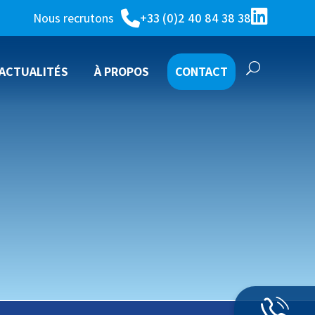
Nous recrutons
+33 (0)2 40 84 38 38
ACTUALITÉS
À PROPOS
CONTACT
TUVATHERM
IE DE TOITURE)