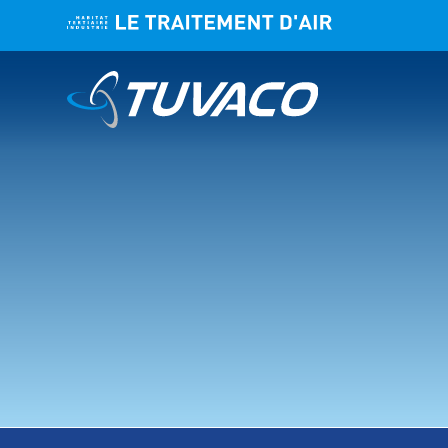
TUVACLEA
ROTACLIM
TUVAGREE
CCV DF HE
TUVADRY
CCV DF
CCV
CAT
CAT HE