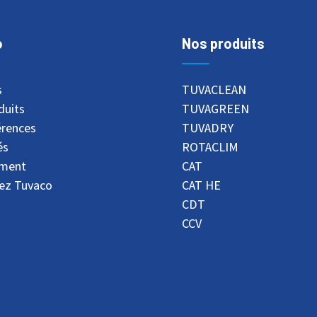
BTR-E
o
Nos produits
s
TUVACLEAN
duits
TUVAGREEN
érences
TUVADRY
és
ROTACLIM
ement
CAT
ez Tuvaco
CAT HE
CDT
CCV