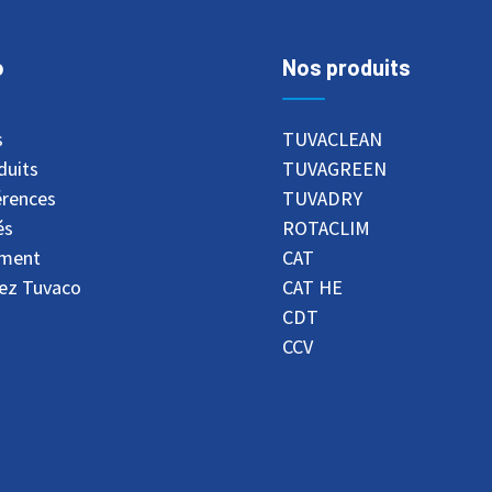
BTR-E
o
Nos produits
s
TUVACLEAN
duits
TUVAGREEN
érences
TUVADRY
és
ROTACLIM
ement
CAT
ez Tuvaco
CAT HE
CDT
CCV