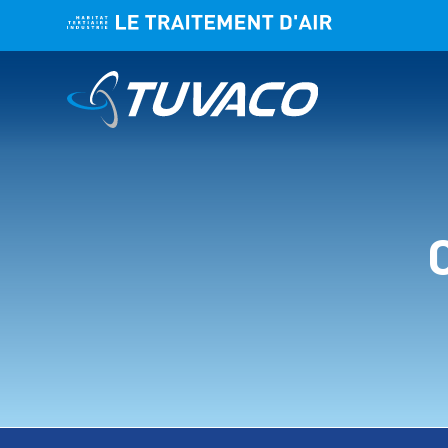
TUVACLEA
ROTACLIM
TUVAGREE
CCV DF HE
TUVADRY
CCV DF
CCV
CAT
CAT HE