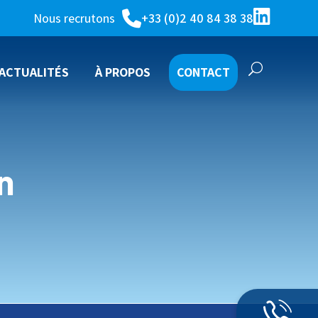
Nous recrutons
+33 (0)2 40 84 38 38
ACTUALITÉS
À PROPOS
CONTACT
TUVATHERM
n
IE DE TOITURE)