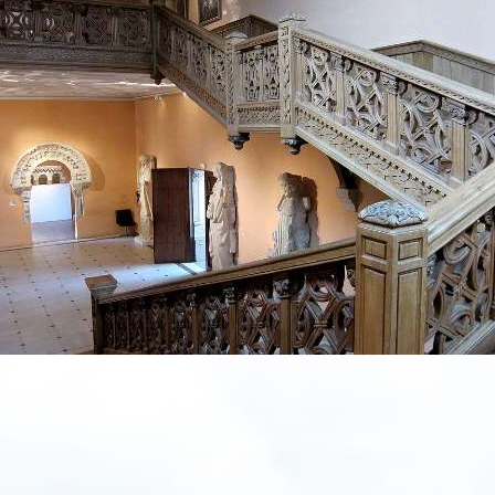
BTC-E
BTR-E