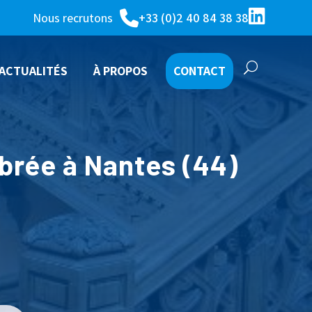
Nous recrutons
+33 (0)2 40 84 38 38
ACTUALITÉS
À PROPOS
CONTACT
TUVATHERM
brée à Nantes (44)
IE DE TOITURE)