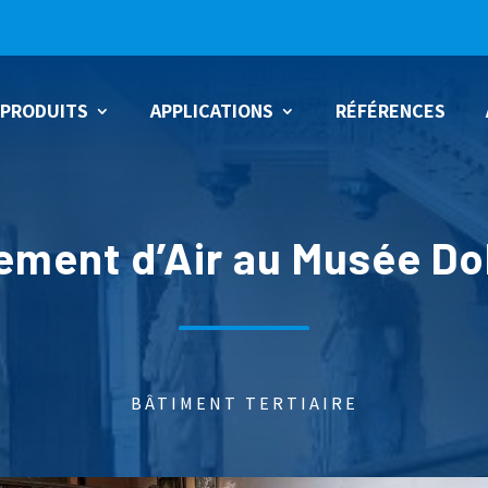
PRODUITS
APPLICATIONS
RÉFÉRENCES
N
tement d’Air au Musée Do
BTC-C
CESA
N
BTR-C
CDT
BTC-C CLASSE C
SPN (SORT
BÂTIMENT TERTIAIRE
BTCI-CF
BTCI-F